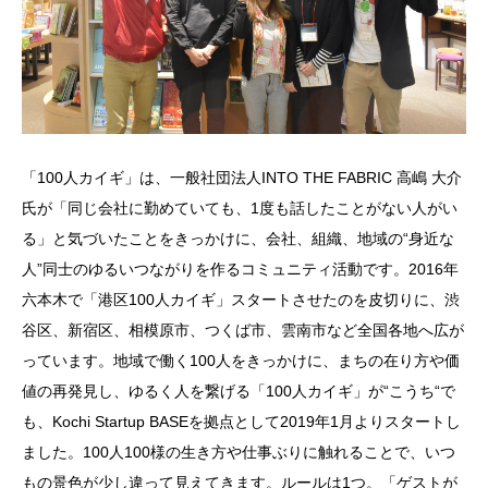
「100人カイギ」は、一般社団法人INTO THE FABRIC 高嶋 大介
氏が「同じ会社に勤めていても、1度も話したことがない人がい
る」と気づいたことをきっかけに、会社、組織、地域の“身近な
人”同士のゆるいつながりを作るコミュニティ活動です。2016年
六本木で「港区100人カイギ」スタートさせたのを皮切りに、渋
谷区、新宿区、相模原市、つくば市、雲南市など全国各地へ広が
っています。地域で働く100人をきっかけに、まちの在り方や価
値の再発見し、ゆるく人を繋げる「100人カイギ」が“こうち“で
も、Kochi Startup BASEを拠点として2019年1月よりスタートし
ました。100人100様の生き方や仕事ぶりに触れることで、いつ
もの景色が少し違って見えてきます。ルールは1つ。「ゲストが