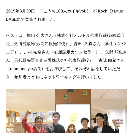
2019年3月30日、「こうち100人カイギvol.3」が Kochi Startup
BASEにて実施されました。
ゲストは、横山 公大さん（株式会社オルトル代表取締役/株式会
社土佐御苑取締役/高知観光特使）、森田 久真さん（学生エンジ
ニア） 、川村 祐奈さん（心屋認定カウンセラー） 、矢野 順也さ
ん（三代目矢野金光農園株式会社代表取締役） 、古味 由希さん
（mamanstyle店長）をお呼びして、それぞれ話をしていただ
き、参加者とともにネットワーキングを行いました。